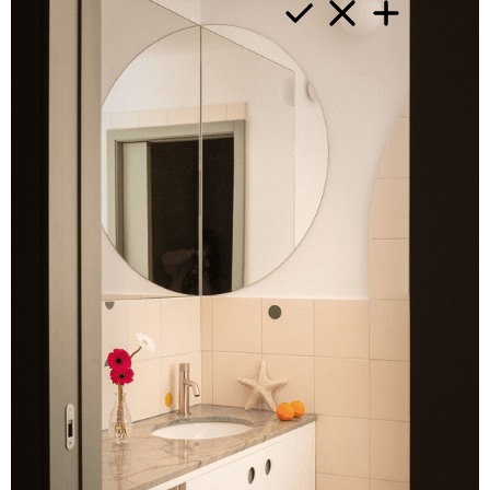
val
cast
en