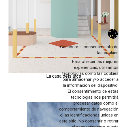
Archive
tales
news
Gestionar el consentimiento de
las cookies
Projects
Para ofrecer las mejores
New construction
experiencias, utilizamos
Rehabilitation
tecnologías como las cookies
La casa dels arcs
para almacenar y/o acceder a
Interiors
la información del dispositivo.
Landscape
El consentimiento de estas
tecnologías nos permitirá
Competitions
procesar datos como el
Product
comportamiento de navegación
o las identificaciones únicas en
Contact
este sitio. No consentir o retirar
Architects