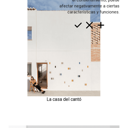
el consentimiento, puede
afectar negativamente a ciertas
Trayectory
características y funciones.
Services
val
cast
en
La casa del cantó