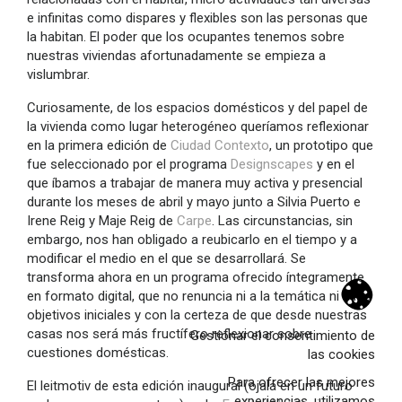
e infinitas como dispares y flexibles son las personas que
la habitan. El poder que los ocupantes tenemos sobre
nuestras viviendas afortunadamente se empieza a
vislumbrar.
Curiosamente, de los espacios domésticos y del papel de
la vivienda como lugar heterogéneo queríamos reflexionar
en la primera edición de
Ciudad Contexto
, un prototipo que
fue seleccionado por el programa
Designscapes
y en el
que íbamos a trabajar de manera muy activa y presencial
durante los meses de abril y mayo junto a Silvia Puerto e
Irene Reig y Maje Reig de
Carpe
. Las circunstancias, sin
embargo, nos han obligado a reubicarlo en el tiempo y a
modificar el medio en el que se desarrollará. Se
Archivo
transforma ahora en un programa ofrecido íntegramente
en formato digital, que no renuncia ni a la temática ni a los
relatos
objetivos iniciales y con la certeza de que desde nuestras
noticias
casas nos será más fructífero reflexionar sobre
Gestionar el consentimiento de
cuestiones domésticas.
Proyectos
las cookies
Para ofrecer las mejores
El leitmotiv de esta edición inaugural (ojalá en un futuro
Obra nueva
experiencias, utilizamos