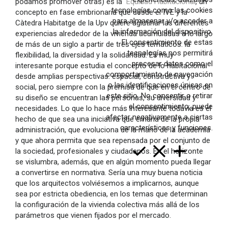
podamos promover otras) es la
Equidad Habitacional
, un
Rehabilitación
tecnologías como las cookies
concepto en fase embrionaria que desde el IVE y la
para almacenar y/o acceder a
Càtedra Habitatge de la Upv quiere aglutinar las diferentes
Interiores
la información del dispositivo.
experiencias alrededor de la vivienda acumuladas a lo largo
Paisaje
El consentimiento de estas
de más de un siglo a partir de tres ejes temáticos: la
tecnologías nos permitirá
flexibilidad, la diversidad y la solidaridad. Es muy
Concursos
procesar datos como el
interesante porque estudia el concepto de lo habitacional
Producto
comportamiento de navegación
desde amplias perspectivas: espacial, constructiva y
o las identificaciones únicas en
social, pero siempre con la premisa de que en el centro de
Contacto
este sitio. No consentir o retirar
su diseño se encuentran las personas, su diversidad y
Arquitectas
el consentimiento, puede
necesidades. Lo que lo hace más interesante todavía es el
afectar negativamente a ciertas
hecho de que sea una iniciativa que emana de la propia
Servicios
características y funciones.
administración, que evoluciona de la mano de la academia
y que ahora permita que sea repensada por el conjunto de
Recorrido
la sociedad, profesionales y ciudadanos. En el horizonte
se vislumbra, además, que en algún momento pueda llegar
val
cast
en
a convertirse en normativa. Sería una muy buena noticia
que los arquitectos volviésemos a implicarnos, aunque
sea por estricta obediencia, en los temas que determinan
la configuración de la vivienda colectiva más allá de los
parámetros que vienen fijados por el mercado.