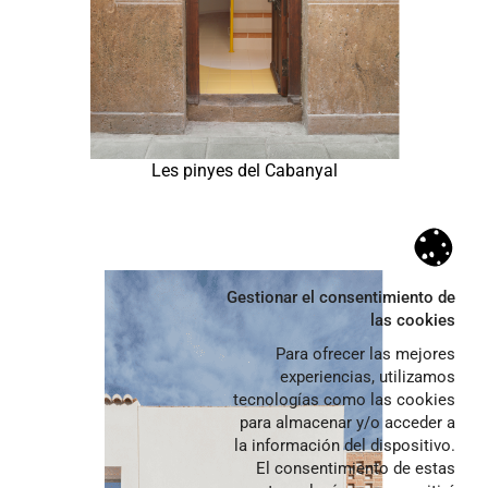
Les pinyes del Cabanyal
Archivo
relatos
noticias
Gestionar el consentimiento de
las cookies
Proyectos
Para ofrecer las mejores
Obra nueva
experiencias, utilizamos
tecnologías como las cookies
Rehabilitación
para almacenar y/o acceder a
Interiores
la información del dispositivo.
El consentimiento de estas
Paisaje