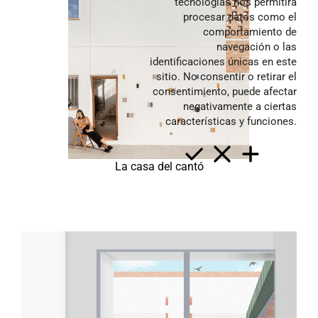
tecnologías nos permitirá
Concursos
procesar datos como el
comportamiento de
Producto
navegación o las
Contacto
identificaciones únicas en este
sitio. No consentir o retirar el
Arquitectas
consentimiento, puede afectar
negativamente a ciertas
Servicios
características y funciones.
Recorrido
La casa del cantó
val
cast
en