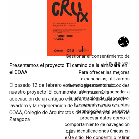
Archivo
relatos
noticias
Gestionar el consentimiento de
Proyectos
las cookies
Presentamos el proyecto ‘El camino de la almazara’ en
el COAA
Para ofrecer las mejores
Obra nueva
experiencias, utilizamos
Rehabilitación
El pasado 12 de febrero estuvimos presentando
tecnologías como las cookies
para almacenar y/o acceder a
nuestro proyecto ‘El camino de la Almazara’, la
Interiores
la información del dispositivo.
adecuación de un antiguo espacio de la almazara y el
Paisaje
El consentimiento de estas
lavadero y la regeneración de su entorno natural en el
tecnologías nos permitirá
COAA, Colegio de Arquitectos de Aragón en su sede de
Concursos
procesar datos como el
Zaragoza.
Producto
comportamiento de navegación
o las identificaciones únicas en
Contacto
este sitio. No consentir o retirar