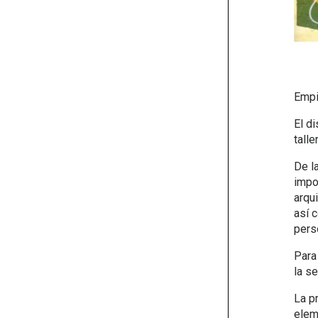
Empie
El di
tall
De l
impo
arqui
así c
pers
Para
la s
La p
elem