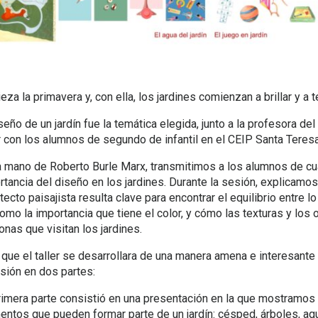
Archivo
relatos
za la primavera y, con ella, los jardines comienzan a brillar y a 
noticias
seño de un jardín fue la temática elegida, junto a la profesora del 
Proyectos
er con los alumnos de segundo de infantil en el CEIP Santa Teres
Obra nueva
a mano de Roberto Burle Marx, transmitimos a los alumnos de cua
Rehabilitación
rtancia del diseño en los jardines. Durante la sesión, explicamos
tecto paisajista resulta clave para encontrar el equilibrio entre l
Interiores
omo la importancia que tiene el color, y cómo las texturas y los o
Paisaje
onas que visitan los jardines.
Concursos
 que el taller se desarrollara de una manera amena e interesante 
Producto
esión en dos partes:
Contacto
rimera parte consistió en una presentación en la que mostramos 
Arquitectas
entos que pueden formar parte de un jardín: césped, árboles, agu