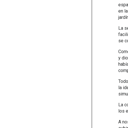
espa
en l
jardí
La s
facil
se c
Como
y di
habí
comp
Todo
la i
simu
La c
los 
A no