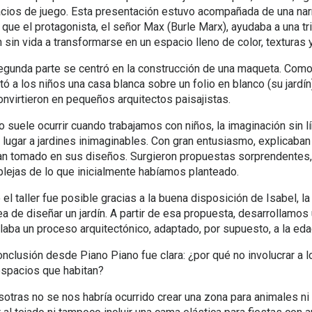
cios de juego. Esta presentación estuvo acompañada de una nar
Servicios
a que el protagonista, el señor Max (Burle Marx), ayudaba a una tr
Recorrido
n sin vida a transformarse en un espacio lleno de color, texturas 
egunda parte se centró en la construcción de una maqueta. Como 
val
cast
en
itó a los niños una casa blanca sobre un folio en blanco (su jardí
onvirtieron en pequeños arquitectos paisajistas.
 suele ocurrir cuando trabajamos con niños, la imaginación sin l
o lugar a jardines inimaginables. Con gran entusiasmo, explicaba
an tomado en sus diseños. Surgieron propuestas sorprendente
lejas de lo que inicialmente habíamos planteado.
 el taller fue posible gracias a la buena disposición de Isabel, l
dea de diseñar un jardín. A partir de esa propuesta, desarrollamos
laba un proceso arquitectónico, adaptado, por supuesto, a la ed
onclusión desde Piano Piano fue clara: ¿por qué no involucrar a l
espacios que habitan?
sotras no se nos habría ocurrido crear una zona para animales ni