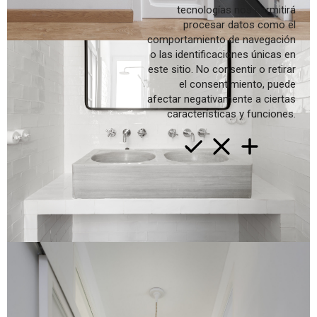
tecnologías nos permitirá
Concursos
procesar datos como el
Producte
comportamiento de navegación
o las identificaciones únicas en
Contacte
este sitio. No consentir o retirar
Arquitectes
el consentimiento, puede
afectar negativamente a ciertas
Trajectòria
características y funciones.
Serveis
val
cast
en