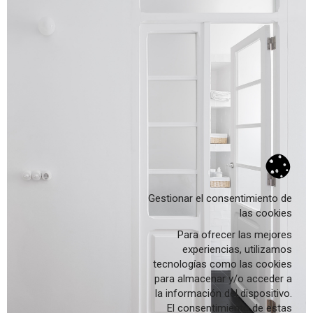
Arxiu
relats
notícies
Gestionar el consentimiento de
las cookies
Proyectos
Para ofrecer las mejores
Obra nova
experiencias, utilizamos
Rehabilitació
tecnologías como las cookies
para almacenar y/o acceder a
Interiors
la información del dispositivo.
Paisatge
El consentimiento de estas