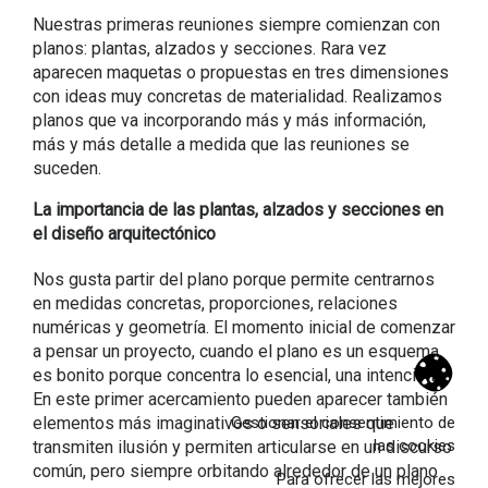
Nuestras primeras reuniones siempre comienzan con
planos: plantas, alzados y secciones. Rara vez
aparecen maquetas o propuestas en tres dimensiones
con ideas muy concretas de materialidad. Realizamos
planos que va incorporando más y más información,
más y más detalle a medida que las reuniones se
suceden.
La importancia de las plantas, alzados y secciones en
el diseño arquitectónico
Nos gusta partir del plano porque permite centrarnos
en medidas concretas, proporciones, relaciones
numéricas y geometría. El momento inicial de comenzar
Archivo
a pensar un proyecto, cuando el plano es un esquema,
es bonito porque concentra lo esencial, una intención.
relatos
En este primer acercamiento pueden aparecer también
noticias
Gestionar el consentimiento de
elementos más imaginativos o sensoriales que
Proyectos
las cookies
transmiten ilusión y permiten articularse en un discurso
común, pero siempre orbitando alrededor de un plano
Para ofrecer las mejores
Obra nueva