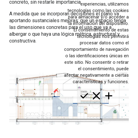
concreto, sin restarle importancia.
experiencias, utilizamos
Rehabilitación
tecnologías como las cookies
A medida que se incorporan decisiones el plano va
para almacenar y/o acceder a
Interiores
aportando sustanciales mejoras: que un espacio tenga
la información del dispositivo.
las dimensiones concretas para el uso que va a
Paisaje
El consentimiento de estas
albergar o que haya una lógica métrica, estructural y
tecnologías nos permitirá
Concursos
constructiva.
procesar datos como el
Producto
comportamiento de navegación
o las identificaciones únicas en
Contacto
este sitio. No consentir o retirar
Arquitectas
el consentimiento, puede
afectar negativamente a ciertas
Servicios
características y funciones.
Recorrido
val
cast
en